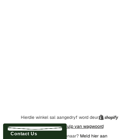
Hierdie winkel sal aangedryf word deur
Voer in met behulp van wagwoord
Contact Us
Is jy die winkeleienaar?
Meld hier aan